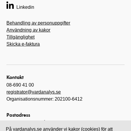
Linkedin
Behandling av personuppgifter
Användning av kakor
Tillgänglighet
Skicka e-faktura
Kontakt
08-690 41 00
registrator@vardanalys.se
Organisationsnummer: 202100-6412
Postadress
Myndigheten för vård- och omsorgsanalys
På vardanalys.se använder vi kakor (cookies) för att
Box 6070