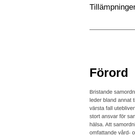
2 Bakgrunden till
Tillämpninge
bestämmelserna om SIP
3 Hur tillämpas SIP i
kommuner och
regioner?
4 I vilka situationer görs
Förord
SIP och vilka huvudmän
och verksamheter
deltar?
Bristande samordni
leder bland annat t
värsta fall utebliv
5 Hur påverkar
tillämpningen enskilda,
stort ansvar för sa
närstående och
hälsa. Att samordn
personal?
omfattande vård- 