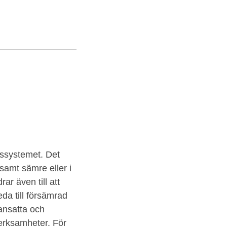
gssystemet. Det
samt sämre eller i
ar även till att
da till försämrad
ansatta och
erksamheter. För