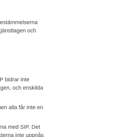
 bestämmelserna
tjänstlagen och
IP bidrar inte
rgen, och enskilda
 alla får inte en
rna med SIP. Det
ekterna inte uppnås