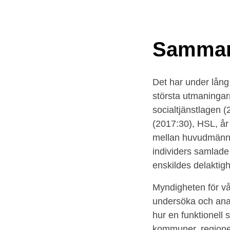
Samman
Det har under lång
största utmaninga
socialtjänstlagen 
(2017:30), HSL, år
mellan huvudmänne
individers samlade 
enskildes delaktig
Myndigheten för vå
undersöka och ana
hur en funktionell
kommuner, regioner