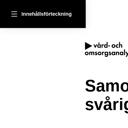
Innehållsförteckning
Förord
Resultat i korthet
Samo
Sammanfattning
svåri
1 Vi undersöker
bestämmelserna om SIP