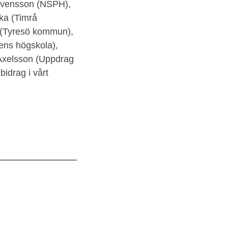
a Svensson (NSPH),
ka (Timrå
d (Tyresö kommun),
ens högskola),
 Axelsson (Uppdrag
idrag i vårt