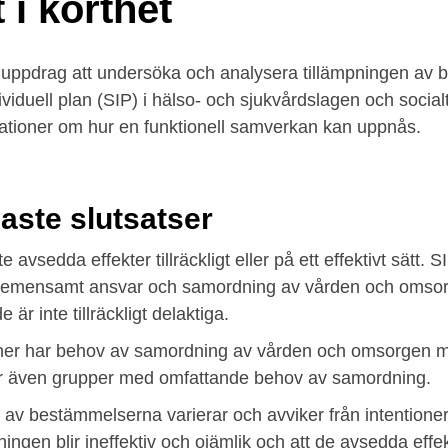
 i korthet
s uppdrag att undersöka och analysera tillämpningen av
iduell plan (SIP) i hälso- och sjukvårdslagen och social
ioner om hur en funktionell samverkan kan uppnås.
gaste slutsatser
 avsedda effekter tillräckligt eller på ett effektivt sätt. S
till gemensamt ansvar och samordning av vården och omso
är inte tillräckligt delaktiga.
r har behov av samordning av vården och omsorgen men
er även grupper med omfattande behov av samordning.
 av bestämmelserna varierar och avviker från intentione
pningen blir ineffektiv och ojämlik och att de avsedda eff