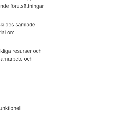
tande förutsättningar
nskildes samlade
tial om
ckliga resurser och
r samarbete och
unktionell