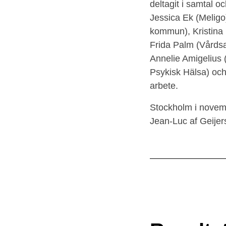
omsorgsdokumentation?
deltagit i samtal o
Jessica Ek (Melig
kommun), Kristina
10 Slutsatser och
Frida Palm (Vårds
diskussion
Annelie Amigelius
Psykisk Hälsa) och
11 Åtgärder behövs för
arbete.
att uppnå syftet med SIP
Stockholm i nove
och en funktionell
samverkan
Jean-Luc af Geijer
Metodbilaga
Referenser