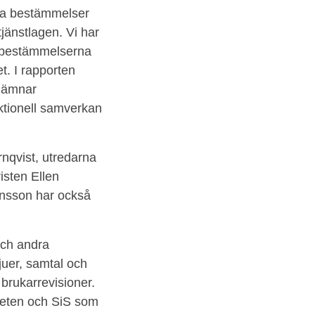
nya bestämmelser
jänstlagen. Vi har
v bestämmelserna
t. I rapporten
 lämnar
ktionell samverkan
nqvist, utredarna
isten Ellen
ensson har också
 och andra
juer, samtal och
a brukarrevisioner.
gheten och SiS som