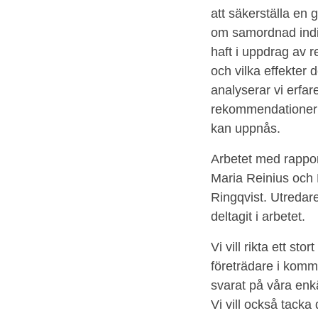
att säkerställa e
om samordnad indiv
6 Är enskilda och
haft i uppdrag av 
närstående delaktiga i
och vilka effekter 
SIP?
analyserar vi erf
rekommendationer 
7 Vilka effekter har SIP
kan uppnås.
för enskilda, närstående
och personal?
Arbetet med rappor
Maria Reinius och 
Ringqvist. Utredar
8 Vilka faktorer hindrar
deltagit i arbetet.
och underlättar SIP?
Vi vill rikta ett st
företrädare i kommu
9 Vilken betydelse har
svarat på våra enkät
lagen om sammanhållen
vård- och
Vi vill också tack