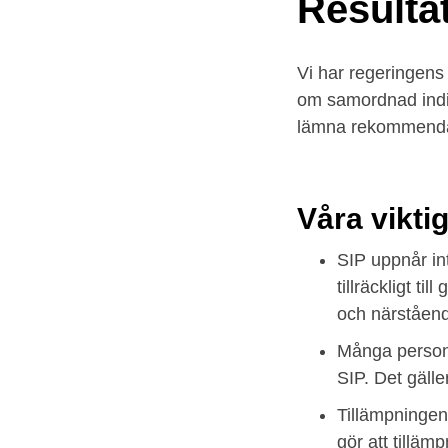
Resultat
Om publikationen
Vi har regeringen
om samordnad indiv
lämna rekommendat
Våra vikti
SIP uppnår inte
tillräckligt 
och närstående 
Många persone
SIP. Det gäll
Tillämpningen
gör att tilläm