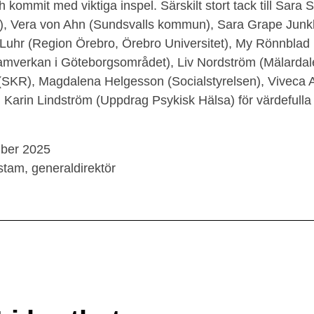
ch kommit med viktiga inspel. Särskilt stort tack till Sar
o), Vera von Ahn (Sundsvalls kommun), Sara Grape Junk
 Luhr (Region Örebro, Örebro Universitet), My Rönnbla
amverkan i Göteborgsområdet), Liv Nordström (Mälardal
 (SKR), Magdalena Helgesson (Socialstyrelsen), Viveca
 Karin Lindström (Uppdrag Psykisk Hälsa) för värdefulla b
mber 2025
stam, generaldirektör