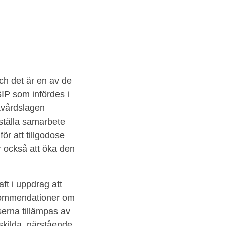
ch det är en av de
IP som infördes i
kvårdslagen
ställa samarbete
 att tillgodose
r också att öka den
t i uppdrag att
kommendationer om
erna tillämpas av
skilda, närstående,