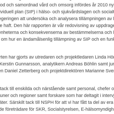
n god och samordnad vård och omsorg infördes år 2010 
iduell plan (SIP) i hälso- och sjukvårdslagen och socialt
regeringen att undersöka och analysera tillämpningen a
de haft. Den här rapporten är vår redovisning av uppdrage
arenheterna och konsekvenserna av bestämmelserna och
om hur en ändamålsenlig tillämpning av SIP och en fun
ten har gjorts av utredaren och projektledaren Linda Hör
Kerstin Gunnarsson, analytikern Andreas Böhlin samt jur
en Daniel Zetterberg och projektdirektören Marianne Sv
ort tack till enskilda och närstående samt personal, chefer
ner och regioner samt forskare som har deltagit i interv
er. Särskilt tack till NSPH för att vi har fått ta del av er
a de företrädare för SKR, Socialstyrelsen, E-hälsomyndi