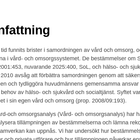
fattning
 tid funnits brister i samordningen av vård och omsorg, o
rna i vård- och omsorgssystemet. De bestämmelser om S
(2001:453, nuvarande 2025:400, SoL, och hälso- och sju
 2010 avsåg att förbättra samordningen genom att säker
n och tydliggöra huvudmännens gemensamma ansvar för
behov av hälso- och sjukvård och socialtjänst. Syftet va
het i sin egen vård och omsorg (prop. 2008/09:193).
rd-och omsorgsanalys (Vård- och omsorgsanalys) har haf
lysera tillämpningen av bestämmelserna och lämna re
 samverkan kan uppnås. Vi har undersökt hur bestämmels
 och privata utförare och hur tillämpningen påverkar en