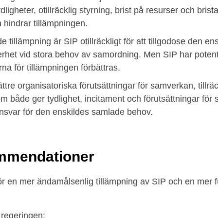
tydligheter, otillräcklig styrning, brist på resurser och bris
 hindrar tillämpningen.
tillämpning är SIP otillräckligt för att tillgodose den e
erhet vid stora behov av samordning. Men SIP har poten
rna för tillämpningen förbättras.
tre organisatoriska förutsättningar för samverkan, tillrä
om både ger tydlighet, incitament och förutsättningar fö
svar för den enskildes samlade behov.
mmendationer
för en mer ändamålsenlig tillämpning av SIP och en mer f
regeringen: