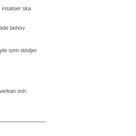
 insatser ska
mlade behov
tbyte som stödjer
mverkan och