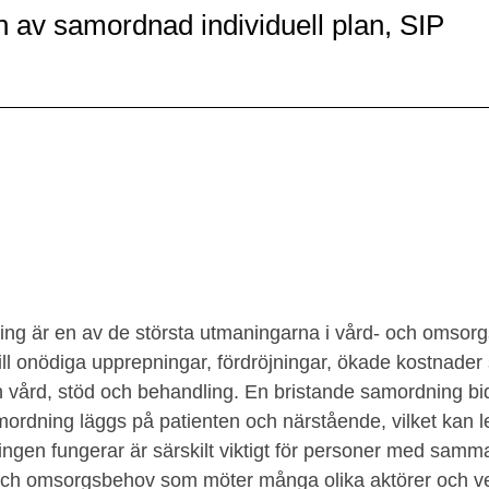
n av samordnad individuell plan, SIP
ng är en av de största utmaningarna i vård- och omsor
ill onödiga upprepningar, fördröjningar, ökade kostnader 
en vård, stöd och behandling. En bristande samordning bidr
mordning läggs på patienten och närstående, vilket kan le
ingen fungerar är särskilt viktigt för personer med samm
och omsorgsbehov som möter många olika aktörer och v