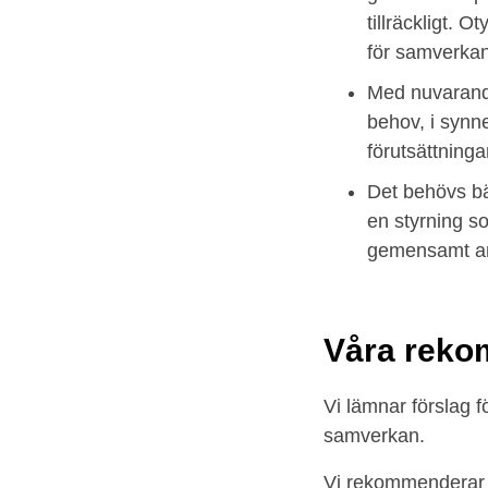
tillräckligt. O
för samverkan
Med nuvarande 
behov, i synn
förutsättninga
Det behövs bät
en styrning s
gemensamt an
Våra reko
Vi lämnar förslag 
samverkan.
Vi rekommenderar 