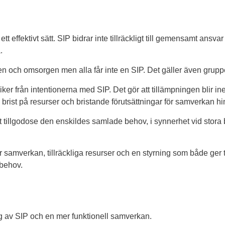
å ett effektivt sätt. SIP bidrar inte tillräckligt till gemensamt 
.
 och omsorgen men alla får inte en SIP. Det gäller även grup
r från intentionerna med SIP. Det gör att tillämpningen blir ine
ng, brist på resurser och bristande förutsättningar för samverkan h
att tillgodose den enskildes samlade behov, i synnerhet vid sto
r samverkan, tillräckliga resurser och en styrning som både ger 
behov.
ng av SIP och en mer funktionell samverkan.