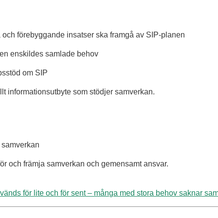
na och förebyggande insatser ska framgå av SIP-planen
v den enskildes samlade behov
apsstöd om SIP
onellt informationsutbyte som stödjer samverkan.
ör samverkan
ar för och främja samverkan och gemensamt ansvar.
vänds för lite och för sent – många med stora behov saknar sa