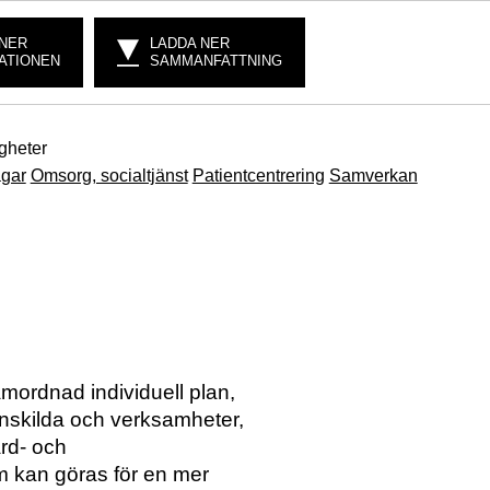
 NER
LADDA NER
ATIONEN
SAMMANFATTNING
gheter
gar
Omsorg, socialtjänst
Patientcentrering
Samverkan
mordnad individuell plan,
enskilda och verksamheter,
rd- och
 kan göras för en mer