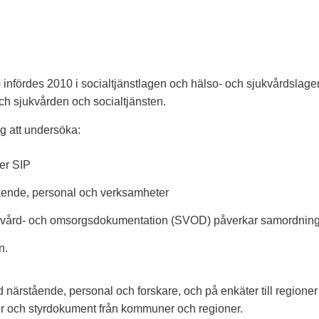
nfördes 2010 i socialtjänstlagen och hälso- och sjukvårdslagen
och sjukvården och socialtjänsten.
g att undersöka:
er SIP
ående, personal och verksamheter
n vård- och omsorgsdokumentation (SVOD) påverkar samordnin
n.
närstående, personal och forskare, och på enkäter till region
er och styrdokument från kommuner och regioner.