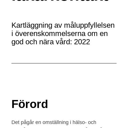
3 Slutsatser och
diskussion
Kartläggning av måluppfyllelsen
i överenskommelserna om en
4 Referenser
god och nära vård: 2022
Bilagor
Beslut
Förord
Det pågår en omställning i hälso- och