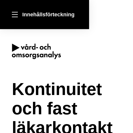
Innehållsförteckning
Förord
Sammanfattning
Kontinuitet
1 Uppdrag att kartlägga
kontinuiteten i vården
och fast
2 Olika perspektiv på
måluppfyllelsen
läkarkontakt