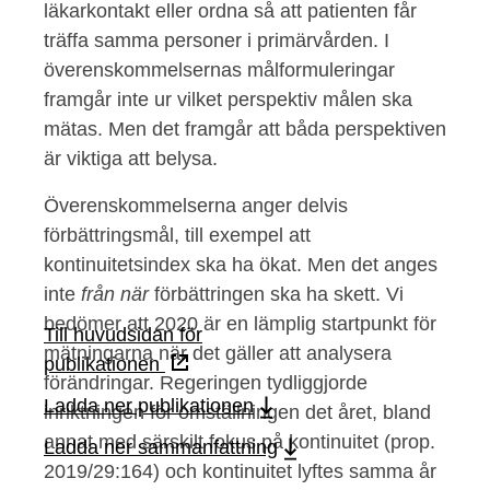
läkarkontakt eller ordna så att patienten får
träffa samma personer i primärvården. I
överenskommelsernas målformuleringar
framgår inte ur vilket perspektiv målen ska
mätas. Men det framgår att båda perspektiven
är viktiga att belysa.
Överenskommelserna anger delvis
förbättringsmål, till exempel att
kontinuitetsindex ska ha ökat. Men det anges
inte
från när
förbättringen ska ha skett. Vi
bedömer att 2020 är en lämplig startpunkt för
Till huvudsidan för
mätningarna när det gäller att analysera
publikationen
förändringar. Regeringen tydliggjorde
Ladda ner publikationen
inriktningen för omställningen det året, bland
annat med särskilt fokus på kontinuitet (prop.
Ladda ner sammanfattning
2019/29:164) och kontinuitet lyftes samma år