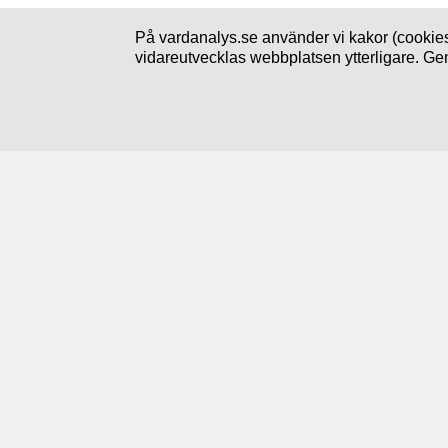
På vardanalys.se använder vi kakor (cookies
vidareutvecklas webbplatsen ytterligare. Ge
Följ oss
Prenumerera på nyheter