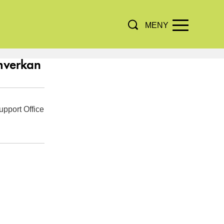
MENY
amverkan
upport Office