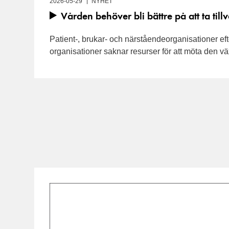
2026-05-29
NYHET
Vården behöver bli bättre på att ta til
Patient-, brukar- och närståendeorganisationer e
organisationer saknar resurser för att möta den vä