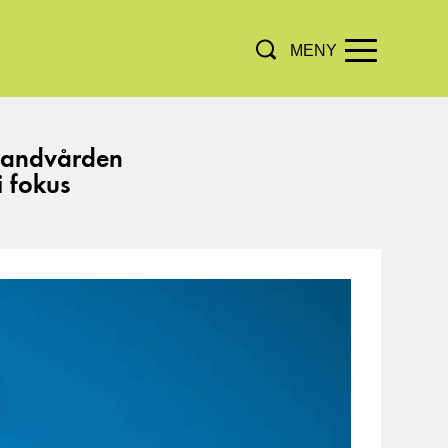
MENY
, tandvården
 fokus