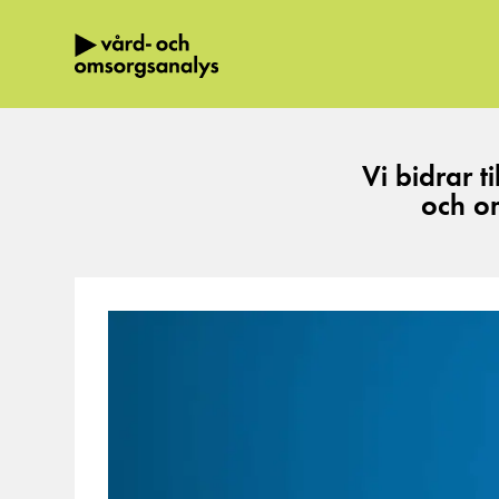
Hoppa direkt till innehållet.
Vi bidrar t
Myndigheten för vård- och omsorgsana
och o