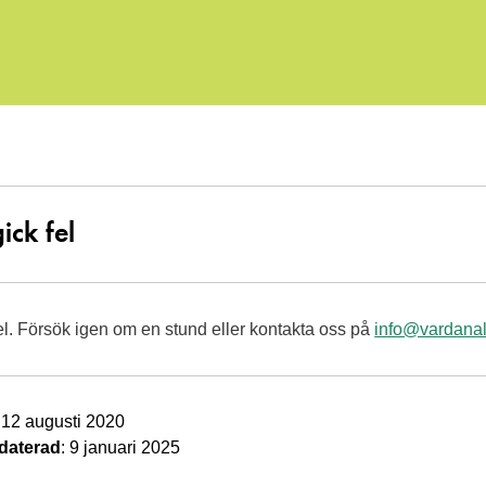
ick fel
el. Försök igen om en stund eller kontakta oss på
info@vardanal
: 12 augusti 2020
daterad
: 9 januari 2025