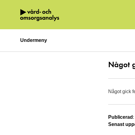
Hoppa direkt till innehållet.
Undermeny
Något g
Något gick f
Publicerad
Senast upp