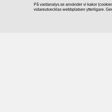
På vardanalys.se använder vi kakor (cookies
vidareutvecklas webbplatsen ytterligare. Ge
Följ oss
Prenumerera på nyheter
Linkedin