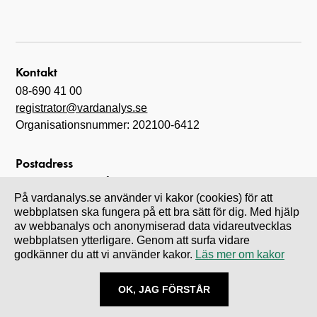
Kontakt
08-690 41 00
registrator@vardanalys.se
Organisationsnummer: 202100-6412
Postadress
Myndigheten för vård- och omsorgsanalys
På vardanalys.se använder vi kakor (cookies) för att
Box 6070
webbplatsen ska fungera på ett bra sätt för dig. Med hjälp
102 31 Stockholm
av webbanalys och anonymiserad data vidareutvecklas
webbplatsen ytterligare. Genom att surfa vidare
godkänner du att vi använder kakor.
Läs mer om kakor
Leverans- och besöksadress
Drottninggatan 89
OK, JAG FÖRSTÅR
113 60 Stockholm