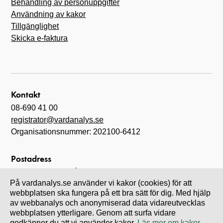
Behandling av personuppgifter
Användning av kakor
Tillgänglighet
Skicka e-faktura
Kontakt
08-690 41 00
registrator@vardanalys.se
Organisationsnummer: 202100-6412
Postadress
Myndigheten för vård- och omsorgsanalys
På vardanalys.se använder vi kakor (cookies) för att
Box 6070
webbplatsen ska fungera på ett bra sätt för dig. Med hjälp
102 31 Stockholm
av webbanalys och anonymiserad data vidareutvecklas
webbplatsen ytterligare. Genom att surfa vidare
godkänner du att vi använder kakor.
Läs mer om kakor