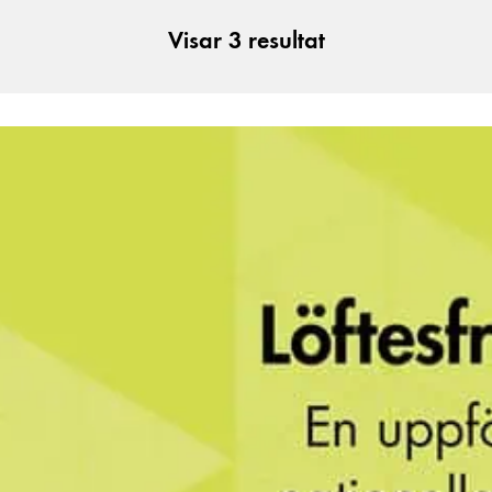
Visar
3
resultat