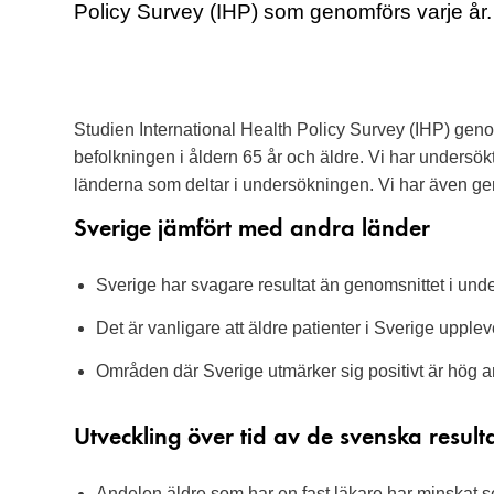
Policy Survey (IHP) som genomförs varje år.
Studien International Health Policy Survey (IHP) gen
befolkningen i åldern 65 år och äldre. Vi har undersö
länderna som deltar i undersökningen. Vi har även geno
Sverige jämfört med andra länder
Sverige har svagare resultat än genomsnittet i und
Det är vanligare att äldre patienter i Sverige uppleve
Områden där Sverige utmärker sig positivt är hög an
Utveckling över tid av de svenska result
Andelen äldre som har en fast läkare har minskat s