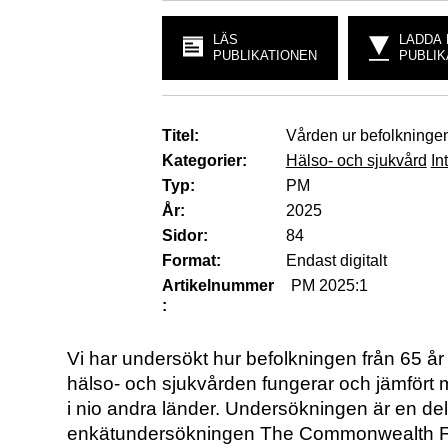
LÄS
LADDA
PUBLIKATIONEN
PUBLIK
Titel:
Vården ur befolkningen
Kategorier:
Hälso- och sjukvård
In
Typ:
PM
År:
2025
Sidor:
84
Format:
Endast digitalt
Artikelnummer
PM 2025:1
:
Vi har undersökt hur befolkningen från 65 år 
hälso- och sjukvården fungerar och jämfört 
i nio andra länder. Undersökningen är en del
enkätundersökningen The Commonwealth Fun