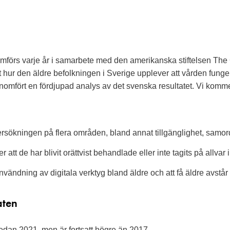
omförs varje år i samarbete med den amerikanska stiftelsen The 
kt hur den äldre befolkningen i Sverige upplever att vården fung
mfört en fördjupad analys av det svenska resultatet. Vi kommer f
ersökningen på flera områden, bland annat tillgänglighet, samor
r att de har blivit orättvist behandlade eller inte tagits på allvar
vändning av digitala verktyg bland äldre och att få äldre avstår
aten
edan 2021, men är fortsatt högre än 2017.