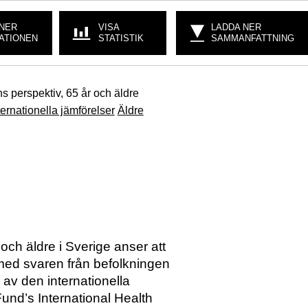
 NER
VISA
LADDA NER
ATIONEN
STATISTIK
SAMMANFATTNING
s perspektiv, 65 år och äldre
ternationella jämförelser
Äldre
och äldre i Sverige anser att
med svaren från befolkningen
 av den internationella
d’s International Health