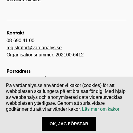
Kontakt
08-690 41 00
registrator@vardanalys.se
Organisationsnummer: 202100-6412
Postadress
Myndigheten för vård- och omsorgsanalys
På vardanalys.se använder vi kakor (cookies) för att
Box 6070
webbplatsen ska fungera på ett bra sätt för dig. Med hjälp
102 31 Stockholm
av webbanalys och anonymiserad data vidareutvecklas
webbplatsen ytterligare. Genom att surfa vidare
godkänner du att vi använder kakor.
Läs mer om kakor
Leverans- och besöksadress
Drottninggatan 89
OK, JAG FÖRSTÅR
113 60 Stockholm