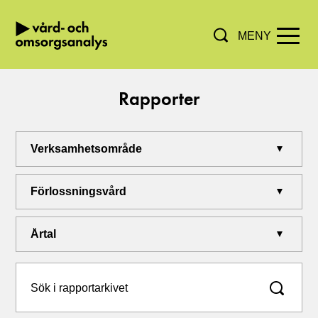
MENY
Hoppa direkt till innehållet.
Rapporter
Filtrera sökresultat genom att välja verksamhe
Verksamhetsområde
Ämne
Årtal
Sök i rapportarkivet: