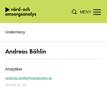
MENY
Hoppa direkt till innehållet.
Undermeny
Andreas Böhlin
Analytiker
andreas.bohlin@vardanalys.se
08-690 41 35