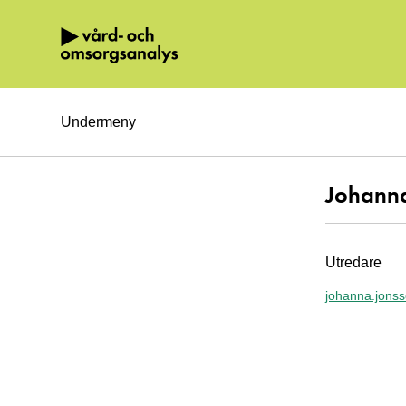
Hoppa direkt till innehållet.
Undermeny
Johann
Utredare
johanna.jons