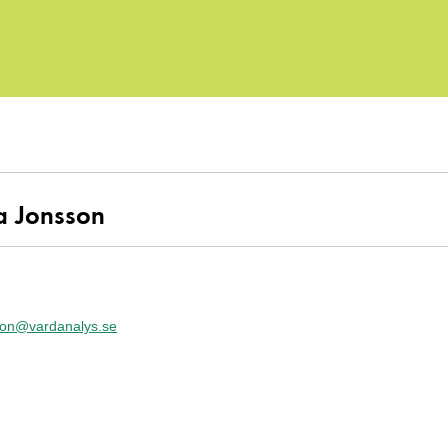
a Jonsson
son@vardanalys.se