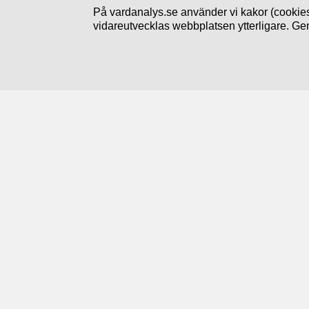
På vardanalys.se använder vi kakor (cookies
vidareutvecklas webbplatsen ytterligare. Ge
Följ oss
Prenumerera på nyheter
Linkedin