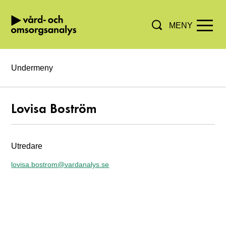
MENY
Hoppa direkt till innehållet.
Undermeny
Lovisa Boström
Utredare
lovisa.bostrom@vardanalys.se