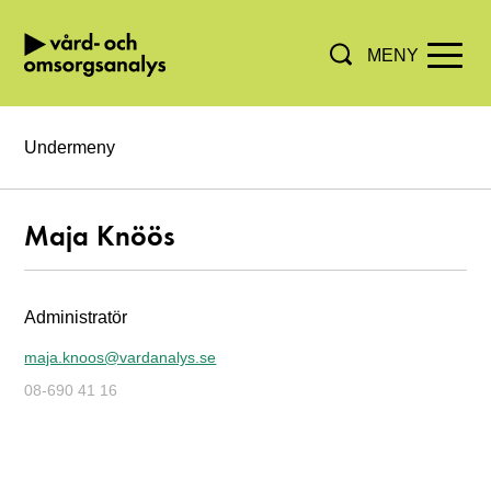
MENY
Hoppa direkt till innehållet.
Undermeny
Maja Knöös
Administratör
maja.knoos@vardanalys.se
08-690 41 16