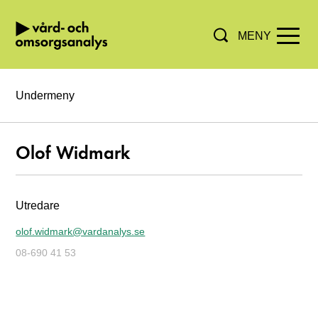
MENY
Hoppa direkt till innehållet.
Undermeny
Olof Widmark
Utredare
olof.widmark@vardanalys.se
08-690 41 53