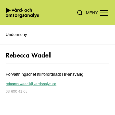
MENY
Hoppa direkt till innehållet.
Undermeny
Rebecca Wadell
Förvaltningschef (tillförordnad)
Hr-ansvarig
rebecca.wadell@vardanalys.se
08-690 41 08