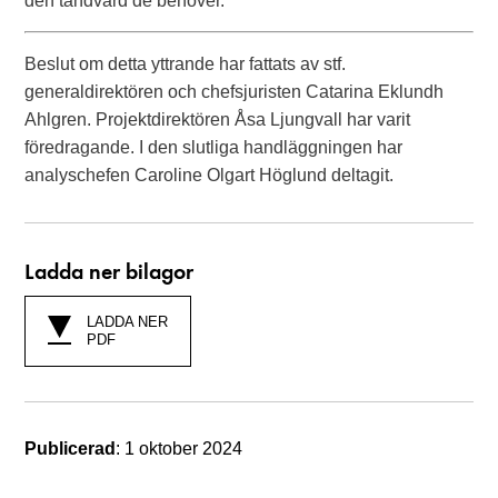
den tandvård de behöver.
Beslut om detta yttrande har fattats av stf.
generaldirektören och chefsjuristen Catarina Eklundh
Ahlgren. Projektdirektören Åsa Ljungvall har varit
föredragande. I den slutliga handläggningen har
analyschefen Caroline Olgart Höglund deltagit.
Ladda ner bilagor
LADDA NER
PDF
Publicerad
: 1 oktober 2024