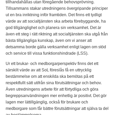
tillhandahållas utan föregående behovsprövning.
Tillsammans stakar utredningens övergripande principer
ut en bra inriktning inför framtiden. Det finns ett tydligt
värde av att socialtjänsten ska arbeta förebyggande, ha
god tillgänglighet och planera sin verksamhet. Det är
även ett steg i rätt riktning att socialtjänsten ska utgå från
bästa tillgängliga kunskap, även om vi anser att
detsamma borde gälla verksamhet enligt lagen om stöd
och service till vissa funktionshindrade (LSS).
Ur ett brukar- och medborgarperspektiv finns det ett
särskilt värde av att SoL föreslås få en uttrycklig
bestämmelse om att enskilda ska bemötas på ett
respektfullt sätt utifrån sina förutsättningar och behov.
Även utredningens arbete för att förtydliga och göra
begreppsanvändningen mer enhetlig är positivt. Det gör
lagen mer lättillgänglig, också för brukare och
medborgare som får bättre förutsättningar att själva ta del
av bestämmelserna.