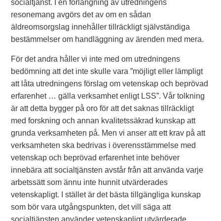
socialtjänst. I en förlängning av utredningens
resonemang avgörs det av om en sådan
äldreomsorgslag innehåller tillräckligt självständiga
bestämmelser om handläggning av ärenden med mera.
För det andra håller vi inte med om utredningens
bedömning att det inte skulle vara ”möjligt eller lämpligt
att låta utredningens förslag om vetenskap och beprövad
erfarenhet … gälla verksamhet enligt LSS”. Vår tolkning
är att detta bygger på oro för att det saknas tillräckligt
med forskning och annan kvalitetssäkrad kunskap att
grunda verksamheten på. Men vi anser att ett krav på att
verksamheten ska bedrivas i överensstämmelse med
vetenskap och beprövad erfarenhet inte behöver
innebära att socialtjänsten avstår från att använda varje
arbetssätt som ännu inte hunnit utvärderades
vetenskapligt. I stället är det bästa tillgängliga kunskap
som bör vara utgångspunkten, det vill säga att
socialtjänsten använder vetenskapligt utvärderade