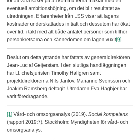
för att vara säker på att kommunerna mäktar med en
eventuell ambitionshöjning, om det blir resultatet av
utredningen. Erfarenheter från LSS visar att lagens
kostnader underskattades initialt och dessutom har ökat
över tid, i takt med att både antalet personer som tillhör
personkretsarna och kännedomen om lagen vuxit
[9]
.
Beslut om detta yttrande har fattats av generaldirektören
Jean-Luc af Geijerstam. I den slutliga handläggningen
har t.f. chefsjuristen Timothy Hallgren samt
projektdirektörerna Nils Janlöv, Marianne Svensson och
Joakim Ramsberg deltagit. Utredaren Eva Hagbjer har
varit föredragande.
[1]
Vård- och omsorgsanalys (2019).
Social kompetens
(rapport 2019:7). Stockholm: Myndigheten för vård- och
omsorgsanalys.