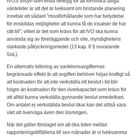
IVO:s tillsyn som enda verktyg för att förhindra långa
väntetider är att det är tveksamt om bristande planering
innebär ett sådant ”missförhållande som har betydelse
för enskildas möjligheter att kunna få de insatser de har
rätt till”, vilket är det som krävs för att IVO ska kunna
använda sig av föreläggande och vite, myndighetens
starkaste påtryckningsmedel (13 kap. 8 § nuvarande
SoL).
En alternativ tolkning av sanktionsavgifternas
begränsade effekt är att avgiften behöver höjas kraftigt så
att kostnaden för att inte verkställa ett beslut i tid blir
högre än kostnaden för den överkapacitet som krävs för
att alltid kunna verkställa gynnande beslut omedelbart.
Om antalet ej verkställda beslut ökar kan det alltså vara
värt att överväga även den lösningen.
När det gäller förslaget om att öka tiden mellan
rapporteringstillfällena till sex månader är vi tveksamma