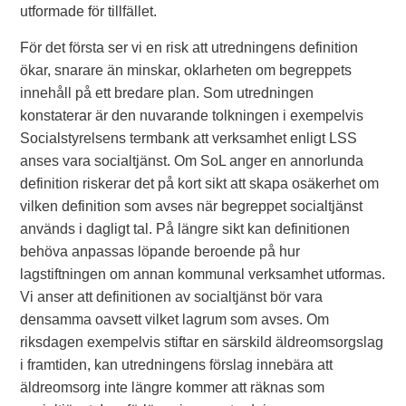
utformade för tillfället.
För det första ser vi en risk att utredningens definition
ökar, snarare än minskar, oklarheten om begreppets
innehåll på ett bredare plan. Som utredningen
konstaterar är den nuvarande tolkningen i exempelvis
Socialstyrelsens termbank att verksamhet enligt LSS
anses vara socialtjänst. Om SoL anger en annorlunda
definition riskerar det på kort sikt att skapa osäkerhet om
vilken definition som avses när begreppet socialtjänst
används i dagligt tal. På längre sikt kan definitionen
behöva anpassas löpande beroende på hur
lagstiftningen om annan kommunal verksamhet utformas.
Vi anser att definitionen av socialtjänst bör vara
densamma oavsett vilket lagrum som avses. Om
riksdagen exempelvis stiftar en särskild äldreomsorgslag
i framtiden, kan utredningens förslag innebära att
äldreomsorg inte längre kommer att räknas som