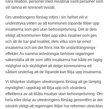
nära relation, personer med missbruk samt personer som
vill lämna en kriminell livsstil.
Om utredningens förslag införs i sin helhet vill vi
understryka vikten av att kommunen löpande följer upp
insatserna som ges utan behovsprövning. Det är dels
viktigt att kommunen följer upp vilka insatser som ges
och att de har god kvalitet, dels vilka som tar emot
insatserna och om det finns risk för undan­trängnings­
effekter. Av samma anledningar behöver regeringen
säkerställa att de som utför insatserna har både en laglig
möjlighet och skyldighet att delge kommunerna ett
sådant underlag att de löpande kan följa upp insatserna.
Vi tillstyrker slutligen utredningens förslag att ge lämplig
myndighet i uppdrag att följa upp och utvärdera
effekterna av att tillåta insatser utan behovsprövning. Om
hela eller delar av utredningens förslag genomförs är det
särskilt viktigt att regeringen följer hur reformen utvecklas