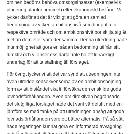
om hen bedöms behöva omsorgsinsatser (exempelvis
placering utanför hemmet) eller ekonomiskt bistånd. Vi
tycker därför att det är viktigt att göra en samlad
bedömning av vilken ambitionsnivå som bör gälla för
respektive område och om ambitionsnivå bör skilja sig åt
mellan dem eller vara densamma. Denna utredning hade
inte möjlighet att göra en sådan bedömning utifrån sitt
direktiv och vi anser oss därför inte ha ett tillräckligt
underlag för att ta ställning till förslaget.
För övrigt tycker vi att det var synd att utredningen inte
även utredde konsekvenserna av en ambitionshöjning i
form av att biståndet ska tillförsäkra den enskilde goda
levnadsförhållanden. Även om direktiven begränsade
det slutgiltiga förslaget hade det varit värdefullt med en
jämförelse med tanke på att utredningen ansåg att goda
levnadsförhållanden vore ett bättre alternativ. På så sätt
hade regeringen kunnat göra en informerad avvägning
och få möjlighet att ändra sitt tidigare ställningstagande.