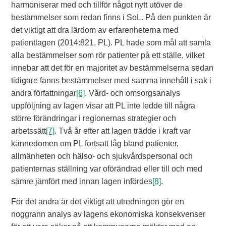
harmoniserar med och tillför något nytt utöver de
bestämmelser som redan finns i SoL. På den punkten är
det viktigt att dra lärdom av erfarenheterna med
patientlagen (2014:821, PL). PL hade som mål att samla
alla bestämmelser som rör patienter på ett ställe, vilket
innebar att det för en majoritet av bestämmelserna sedan
tidigare fanns bestämmelser med samma innehåll i sak i
andra författningar
[6]
. Vård- och omsorgsanalys
uppföljning av lagen visar att PL inte ledde till några
större förändringar i regionernas strategier och
arbetssätt
[7]
. Två år efter att lagen trädde i kraft var
kännedomen om PL fortsatt låg bland patienter,
allmänheten och hälso- och sjukvårdspersonal och
patienternas ställning var oförändrad eller till och med
sämre jämfört med innan lagen infördes
[8]
.
För det andra är det viktigt att utredningen gör en
noggrann analys av lagens ekonomiska konsekvenser