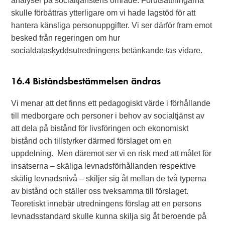
analyser på socialtjänstens område. Förutsättningarna
skulle förbättras ytterligare om vi hade lagstöd för att
hantera känsliga personuppgifter. Vi ser därför fram emot
besked från regeringen om hur
socialdataskyddsutredningens betänkande tas vidare.
16.4 Biståndsbestämmelsen ändras
Vi menar att det finns ett pedagogiskt värde i förhållande
till medborgare och personer i behov av socialtjänst av
att dela på bistånd för livsföringen och ekonomiskt
bistånd och tillstyrker därmed förslaget om en
uppdelning. Men däremot ser vi en risk med att målet för
insatserna – skäliga levnadsförhållanden respektive
skälig levnadsnivå – skiljer sig åt mellan de två typerna
av bistånd och ställer oss tveksamma till förslaget.
Teoretiskt innebär utredningens förslag att en persons
levnadsstandard skulle kunna skilja sig åt beroende på