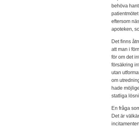
behöva hante
patientmötet
eftersom näs
apoteken, so
Det finns åt
att man i fö
för om det in
försäkring in
utan utforma
om utredning
hade möjlige
statliga lösn
En fråga som
Det är välkän
incitamenten