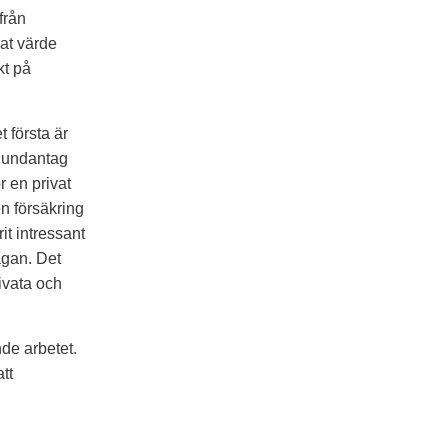
från
at värde
kt på
 första är
d undantag
r en privat
en försäkring
it intressant
ågan. Det
ivata och
de arbetet.
tt