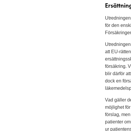
Ersättni
Utredningens
för den ens
Försäkringen
Utredningen 
att EU-rätte
ersättningss
försäkring. 
blir därför a
dock en förs
läkemedelsp
Vad gäller d
möjlighet fö
förslag, men 
patienter om 
ur patientens