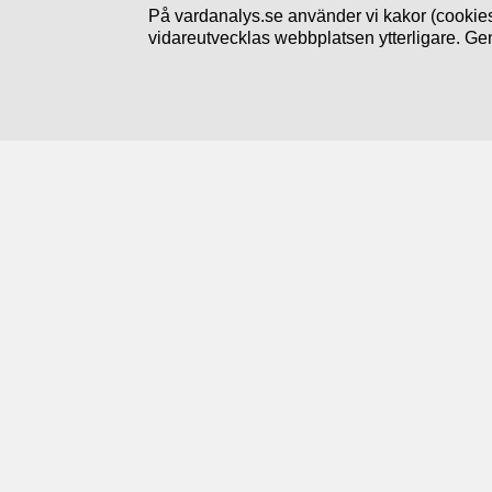
På vardanalys.se använder vi kakor (cookies
vidareutvecklas webbplatsen ytterligare. Ge
Följ oss
Prenumerera på nyheter
Linkedin