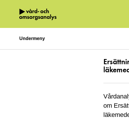
Hoppa direkt till innehållet.
Undermeny
Ersättn
läkeme
Vårdanal
om Ersät
läkemede