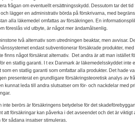
ra frågan om eventuellt ersättningsskydd. Dessutom tar det tid 
 och lägger en administrativ börda på förskrivarna, med begräns
tan alla läkemedel omfattas av försäkringen. En informationspli
m föreslås vid utbyte, är något mer ändamålsenlig.
minstone två alternativ som utredningen beaktar, men avvisar. Det
rmånssystemet endast subventionerar försäkrade produkter, me
te finns något försäkrat alternativ. Det andra är att man istället fö
för en statlig garanti. I t ex Danmark är läkemedelsskyddet inte 
t som en statlig garanti som omfattar alla produkter. Det hade var
en presenterat en grundligare försäkringsteoretisk analys av fr
n kunnat leda till andra slutsatser om för- och nackdelar med pr
ingar.
 inte berörs är försäkringens betydelse för det skadeförebyggan
t att försäkringar kan påverka i det avseendet och det är viktigt a
 för sådana insatser stimuleras.