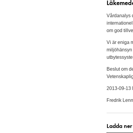
Läkemede
Vårdanalys 
internatione
om god tillv
Vi är eniga m
miljöhänsyn 
utbytessyste
Beslut om de
Vetenskapli
2013-09-13 
Fredrik Len
Ladda ner