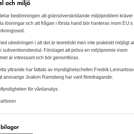
l och miljö
delar bedömningen att gränsöverskridande miljöproblem kräver
lla lösningar och att frågan i första hand bör hanteras inom EU:s
erkningssed.
ed utredningen i att det är teoretiskt men inte praktiskt möjligt a
i subventionsbeslut. Förslaget att pröva en miljöpremie inom
met är intressant och bör genomföras.
tta yttrande har fattats av myndighetschefen Fredrik Lennartsso
gt ansvarige Joakim Ramsberg har varit föredragande.
Myndigheten för vårdanalys
nartsson
 bilagor