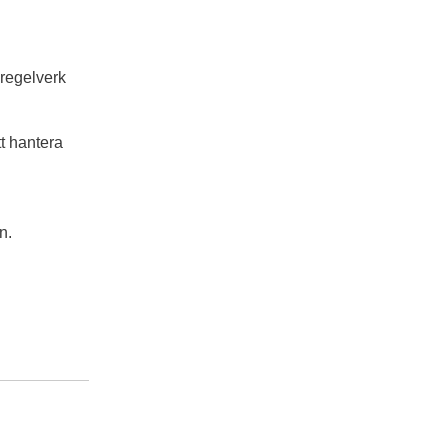
 regelverk
tt hantera
n.