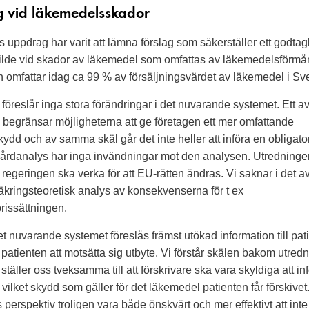
ng vid läkemedelsskador
 uppdrag har varit att lämna förslag som säkerställer ett godta
kilde vid skador av läkemedel som omfattas av läkemedelsförmå
 omfattar idag ca 99 % av försäljningsvärdet av läkemedel i Sve
föreslår inga stora förändringar i det nuvarande systemet. Ett a
n begränsar möjligheterna att ge företagen ett mer omfattande
kydd och av samma skäl går det inte heller att införa en obligator
Vårdanalys har inga invändningar mot den analysen. Utredninge
tt regeringen ska verka för att EU-rätten ändras. Vi saknar i det 
äkringsteoretisk analys av konsekvenserna för t ex
rissättningen.
et nuvarande systemet föreslås främst utökad information till pa
r patienten att motsätta sig utbyte. Vi förstår skälen bakom utre
ställer oss tveksamma till att förskrivare ska vara skyldiga att in
vilket skydd som gäller för det läkemedel patienten får förskivet
 perspektiv troligen vara både önskvärt och mer effektivt att inte 