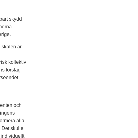
gbart skydd
nerna.
rige.
v skälen är
isk kollektiv
ns förslag
avseendet
tienten och
dningens
formera alla
. Det skulle
individuellt