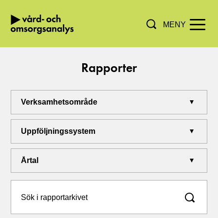
MENY
Hoppa direkt till innehållet.
Rapporter
Filtrera sökresultat genom att välja verksamhe
Verksamhetsområde
Ämne
Årtal
Sök i rapportarkivet: