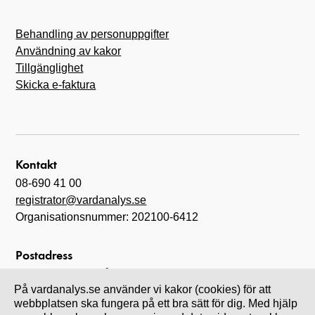
Behandling av personuppgifter
Användning av kakor
Tillgänglighet
Skicka e-faktura
Kontakt
08-690 41 00
registrator@vardanalys.se
Organisationsnummer: 202100-6412
Postadress
Myndigheten för vård- och omsorgsanalys
På vardanalys.se använder vi kakor (cookies) för att
Box 6070
webbplatsen ska fungera på ett bra sätt för dig. Med hjälp
102 31 Stockholm