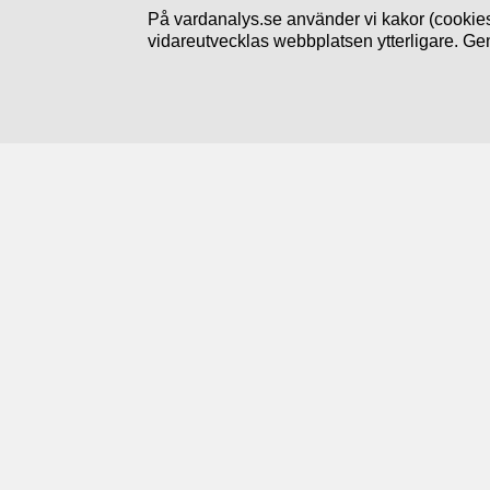
På vardanalys.se använder vi kakor (cookies
vidareutvecklas webbplatsen ytterligare. Ge
Följ oss
Prenumerera på nyheter
Linkedin