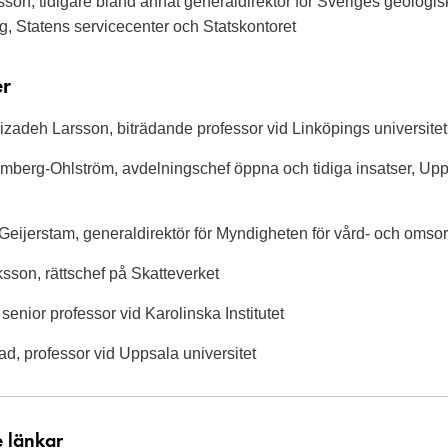
on, tidigare bland annat generaldirektör för Sveriges geologis
, Statens servicecenter och Statskontoret
er
izadeh Larsson, biträdand
e professor vid Linköpings universitet
mberg-Ohlström, avdelningschef öppna och tidiga insatser, Up
Geijerstam, generaldirektör för Myndigheten för vård- och omso
ksson, rättschef på Skatteverket
senior professor vid Karolinska Institutet
ad, professor vid Uppsala universitet
e länkar