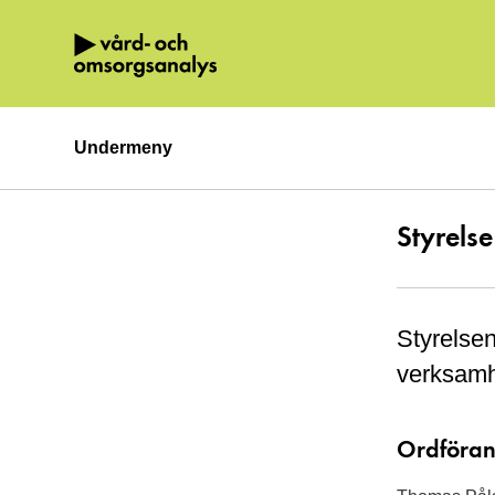
Hoppa direkt till innehållet.
Undermeny
Styrelse
Styrelsen
verksamh
Ordföra