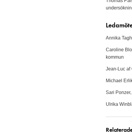
Thomas Pålss
undersökning
Ledamöt
Annika Tagh
Caroline Blo
kommun
Jean-Luc af 
Michael Erli
Sari Ponzer, 
Ulrika Winbl
Relaterad