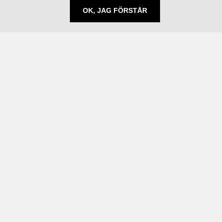
OK, JAG FÖRSTÅR
Följ oss
Prenumerera på nyheter
Linkedin
Behandling av personuppgifter